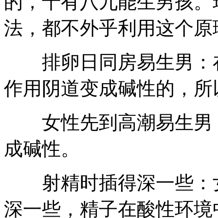
的，十有八九能生男孩。
法，都不外乎利用这个原
排卵日同房易生男：在
作用阴道变成碱性的，所
女性先到高潮易生男：
成碱性。
射精时插得深一些：女
深一些，精子在酸性环境