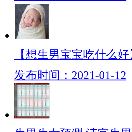
【想生男宝宝吃什么好
发布时间：2021-01-12