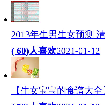
2013年生男生女预测
( 60)人喜欢
2021-01-12
【生女宝宝的食谱大全