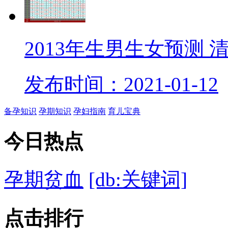
2013年生男生女预测
发布时间：2021-01-12
备孕知识
孕期知识
孕妇指南
育儿宝典
今日
热点
孕期贫血
[db:关键词]
点击
排行