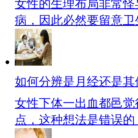
女性的生理布局非常怪
病，因此必然要留意卫生
如何分辨是月经还是其
女性下体一出血都邑觉
点，这种想法是错误的，