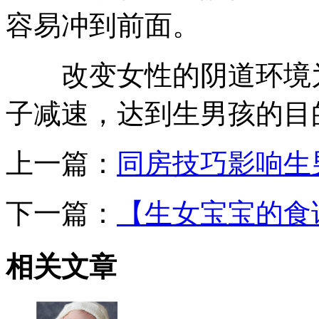
容易冲到前面。
改变女性的阴道环境为
子减速，达到生男孩的目
上一篇：
同房技巧影响生
下一篇：
【生女宝宝的食
相关
文章