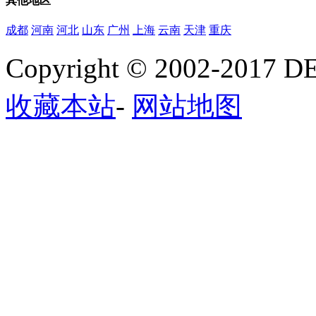
其他
地区
成都
河南
河北
山东
广州
上海
云南
天津
重庆
Copyright © 2002-20
收藏本站
-
网站地图