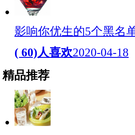
影响你优生的5个黑名
( 60)人喜欢
2020-04-18
精品
推荐