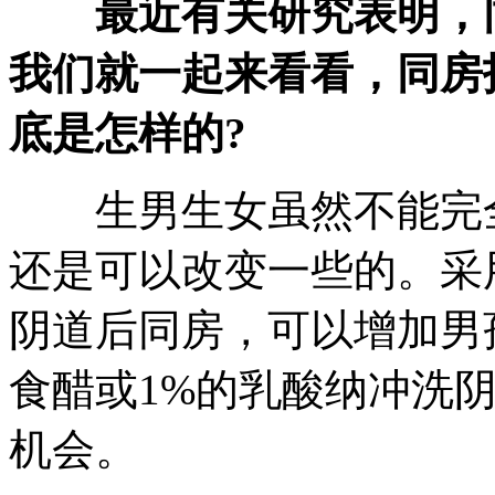
最近有关研究表明，同
我们就一起来看看，同房
底是怎样的?
生男生女虽然不能完全
还是可以改变一些的。采用
阴道后同房，可以增加男孩
食醋或1%的乳酸纳冲洗
机会。