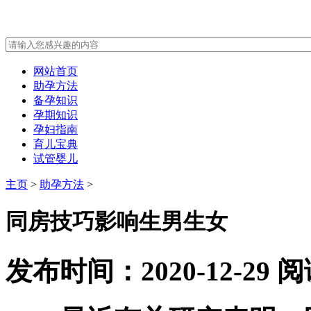
网站首页
助孕方法
备孕知识
孕期知识
孕妇指南
育儿宝典
试管婴儿
主页
>
助孕方法
>
同房技巧影响生男生女
发布时间：2020-12-29
阅