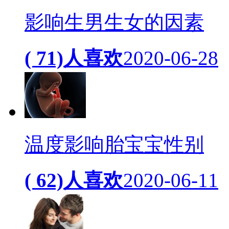
影响生男生女的因素
( 71)人喜欢
2020-06-28
温度影响胎宝宝性别
( 62)人喜欢
2020-06-11