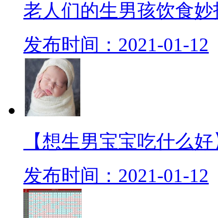
老人们的生男孩饮食妙
发布时间：2021-01-12
【想生男宝宝吃什么好
发布时间：2021-01-12