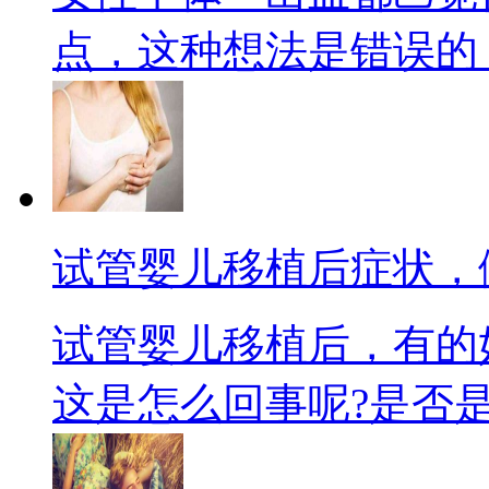
点，这种想法是错误的，
试管婴儿移植后症状，
试管婴儿移植后，有的
这是怎么回事呢?是否是平