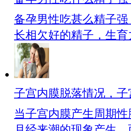
备孕男性吃甚么精子强
长相欠好的精子，生育力.
子宫内膜脱落情况，子
当子宫内膜产生周期性
月经来潮的现象产生，而正