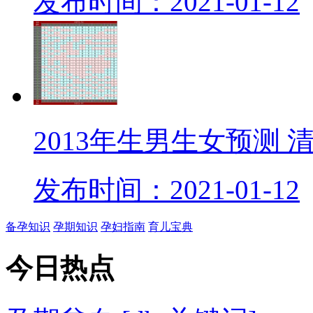
发布时间：2021-01-12
2013年生男生女预测
发布时间：2021-01-12
备孕知识
孕期知识
孕妇指南
育儿宝典
今日
热点