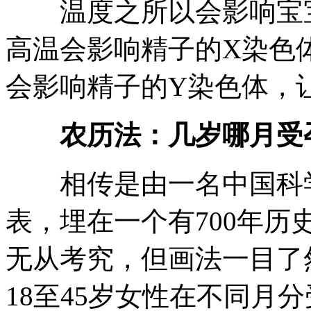
温度之所以会影响宝宝
高温会影响精子的X染色
会影响精子的Y染色体，
农历法：几岁哪月受
相传是由一名中国科学
表，埋在一个有700年
无从考究，但画法一目了
18至45岁女性在不同月