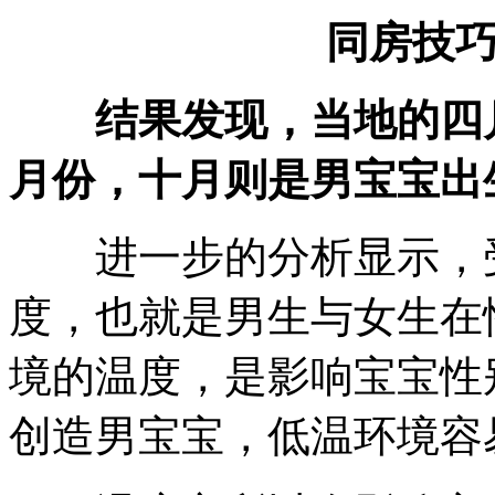
同房技
结果发现，当地的四月
月份，十月则是男宝宝出
进一步的分析显示，受
度，也就是男生与女生在
境的温度，是影响宝宝性
创造男宝宝，低温环境容