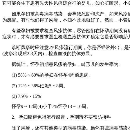
它可能会生下患有先天性风疹综合征的婴儿，如心脏畸形、小
如果孕妇被高毒病毒感染，会导致死胎和流产。如果风疹病
为感冒。有时他们得了风疹，不知不觉地就好了。然而，不管
有些孕妇被要求检查风疹抗体，尽管她们在怀孕期间没有症
症状时，才有必要要求医生检测血液抗体并确定它是否影响胎
诊断风疹时应注意:在风疹流行期间，你是否经常外出，是否
(皮疹出现后2-3天内)，检查血液的抗体效果。
据统计，怀孕初期患风疹的孕妇，畸形儿的发生率为:
(1) 58% ~ 60%的孕妇在怀孕4周前患病。
(2) 12% ~ 36%妊娠5 ~ 8周。
(3) 7.9% ~ 15%
怀孕9 ~ 12周(4)小于7%怀孕13 ~ 16周。
2、孕妇应避免得流行感冒，孕期请不要预防接种
除了风疹，还有其他类型的病毒感染。虽然有些病毒感染不