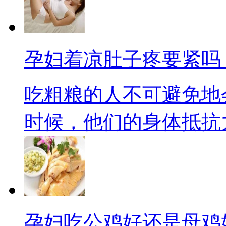
孕妇着凉肚子疼要紧吗
吃粗粮的人不可避免地
时候，他们的身体抵抗力会
孕妇吃公鸡好还是母鸡