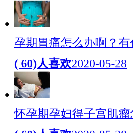
孕期胃痛怎么办啊？有
( 60)人喜欢
2020-05-28
怀孕期孕妇得子宫肌瘤