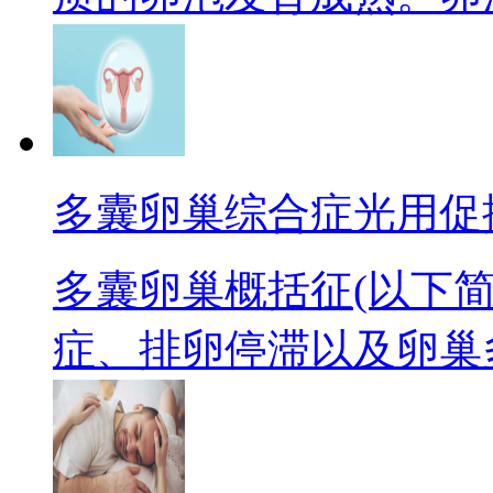
多囊卵巢综合症光用促
多囊卵巢概括征(以下简
症、排卵停滞以及卵巢多